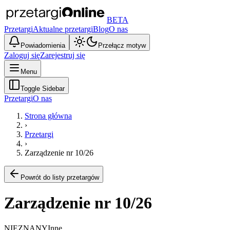
BETA
Przetargi
Aktualne przetargi
Blog
O nas
Powiadomienia
Przełącz motyw
Zaloguj się
Zarejestruj się
Menu
Toggle Sidebar
Przetargi
O nas
Strona główna
›
Przetargi
›
Zarządzenie nr 10/26
Powrót do listy przetargów
Zarządzenie nr 10/26
NIEZNANY
Inne