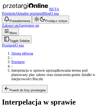
BETA
Przetargi
Aktualne przetargi
Blog
O nas
Powiadomienia
Przełącz motyw
Zaloguj się
Zarejestruj się
Menu
Toggle Sidebar
Przetargi
O nas
Strona główna
›
Przetargi
›
Interpelacja w sprawie uporządkowania terenu pod
planowany plac zabaw oraz oznaczenia granic działki w
miejscowości Buczki
Powrót do listy przetargów
Interpelacja w sprawie