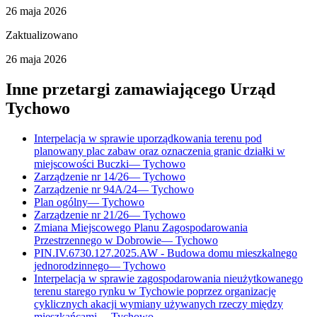
26 maja 2026
Zaktualizowano
26 maja 2026
Inne przetargi zamawiającego
Urząd
Tychowo
Interpelacja w sprawie uporządkowania terenu pod
planowany plac zabaw oraz oznaczenia granic działki w
miejscowości Buczki
—
Tychowo
Zarządzenie nr 14/26
—
Tychowo
Zarządzenie nr 94A/24
—
Tychowo
Plan ogólny
—
Tychowo
Zarządzenie nr 21/26
—
Tychowo
Zmiana Miejscowego Planu Zagospodarowania
Przestrzennego w Dobrowie
—
Tychowo
PIN.IV.6730.127.2025.AW - Budowa domu mieszkalnego
jednorodzinnego
—
Tychowo
Interpelacja w sprawie zagospodarowania nieużytkowanego
terenu starego rynku w Tychowie poprzez organizację
cyklicznych akacji wymiany używanych rzeczy między
mieszkańcami
—
Tychowo