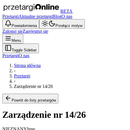
BETA
Przetargi
Aktualne przetargi
Blog
O nas
Powiadomienia
Przełącz motyw
Zaloguj się
Zarejestruj się
Menu
Toggle Sidebar
Przetargi
O nas
Strona główna
›
Przetargi
›
Zarządzenie nr 14/26
Powrót do listy przetargów
Zarządzenie nr 14/26
NIEZNANY
Inne