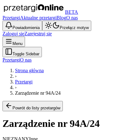
BETA
Przetargi
Aktualne przetargi
Blog
O nas
Powiadomienia
Przełącz motyw
Zaloguj się
Zarejestruj się
Menu
Toggle Sidebar
Przetargi
O nas
Strona główna
›
Przetargi
›
Zarządzenie nr 94A/24
Powrót do listy przetargów
Zarządzenie nr 94A/24
NIEZNANY
Inne