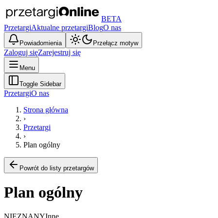
BETA
Przetargi
Aktualne przetargi
Blog
O nas
Powiadomienia
Przełącz motyw
Zaloguj się
Zarejestruj się
Menu
Toggle Sidebar
Przetargi
O nas
Strona główna
›
Przetargi
›
Plan ogólny
Powrót do listy przetargów
Plan ogólny
NIEZNANY
Inne