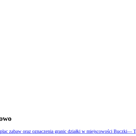
howo
plac zabaw oraz oznaczenia granic działki w miejscowości Buczki
—
T