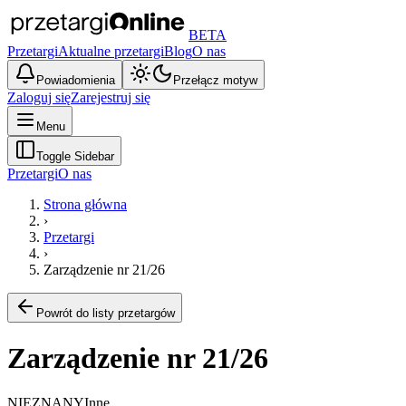
BETA
Przetargi
Aktualne przetargi
Blog
O nas
Powiadomienia
Przełącz motyw
Zaloguj się
Zarejestruj się
Menu
Toggle Sidebar
Przetargi
O nas
Strona główna
›
Przetargi
›
Zarządzenie nr 21/26
Powrót do listy przetargów
Zarządzenie nr 21/26
NIEZNANY
Inne