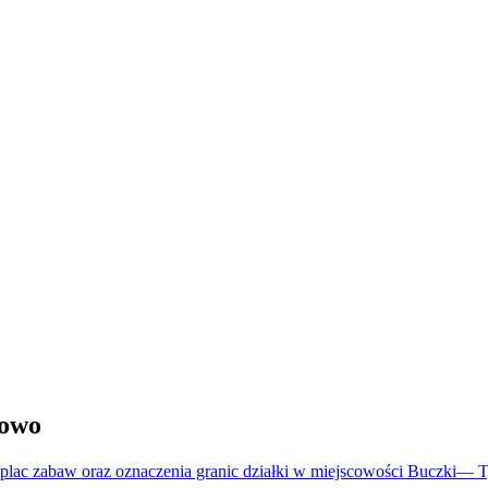
howo
plac zabaw oraz oznaczenia granic działki w miejscowości Buczki
—
T