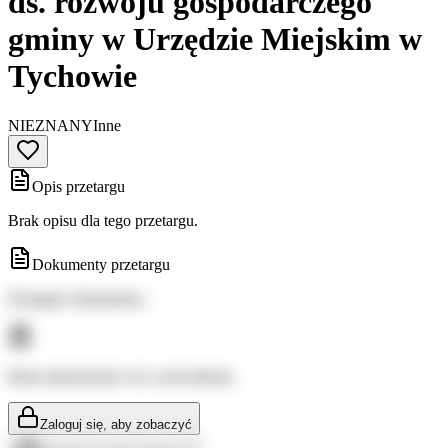
ds. rozwoju gospodarczego
gminy w Urzędzie Miejskim w
Tychowie
NIEZNANY
Inne
Opis przetargu
Brak opisu dla tego przetargu.
Dokumenty przetargu
Dostępne dokumenty:
Brak dokumentów do wyświetlenia
Zaloguj się, aby zobaczyć