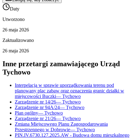
Daty
Utworzono
26 maja 2026
Zaktualizowano
26 maja 2026
Inne przetargi zamawiającego
Urząd
Tychowo
Interpelacja w sprawie uporządkowania terenu pod
planowany plac zabaw oraz oznaczenia granic działki w
miejscowości Buczki
—
Tychowo
Zarządzenie nr 14/26
—
Tychowo
Zarządzenie nr 94A/24
—
Tychowo
Plan ogólny
—
Tychowo
Zarządzenie nr 21/26
—
Tychowo
Zmiana Miejscowego Planu Zagospodarowania
Przestrzennego w Dobrowie
—
Tychowo
PIN.IV.6730.127.2025.AW - Budowa domu mieszkalnego