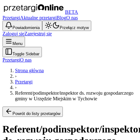
BETA
Przetargi
Aktualne przetargi
Blog
O nas
Powiadomienia
Przełącz motyw
Zaloguj się
Zarejestruj się
Menu
Toggle Sidebar
Przetargi
O nas
Strona główna
›
Przetargi
›
Referent/podinspektor/inspektor ds. rozwoju gospodarczego
gminy w Urzędzie Miejskim w Tychowie
Powrót do listy przetargów
Referent/podinspektor/inspekto