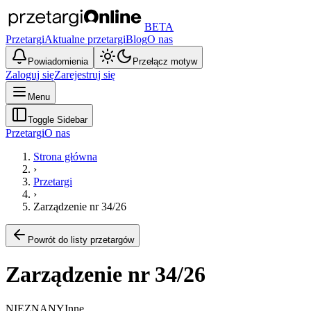
BETA
Przetargi
Aktualne przetargi
Blog
O nas
Powiadomienia
Przełącz motyw
Zaloguj się
Zarejestruj się
Menu
Toggle Sidebar
Przetargi
O nas
Strona główna
›
Przetargi
›
Zarządzenie nr 34/26
Powrót do listy przetargów
Zarządzenie nr 34/26
NIEZNANY
Inne