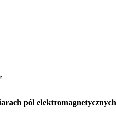
ch
arach pól elektromagnetycznyc