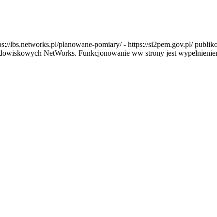
s://lbs.networks.pl/planowane-pomiary/ - https://si2pem.gov.pl/ publ
dowiskowych NetWorks. Funkcjonowanie ww strony jest wypełnieniem