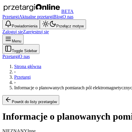
BETA
Przetargi
Aktualne przetargi
Blog
O nas
Powiadomienia
Przełącz motyw
Zaloguj się
Zarejestruj się
Menu
Toggle Sidebar
Przetargi
O nas
Strona główna
›
Przetargi
›
Informacje o planowanych pomiarach pól elektromagnetyczny
Powrót do listy przetargów
Informacje o planowanych pomi
NIEZNANY
Inne