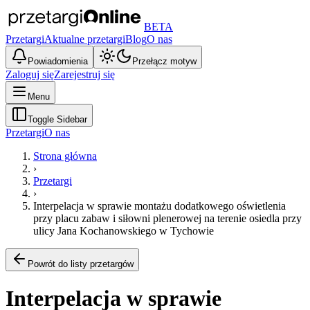
BETA
Przetargi
Aktualne przetargi
Blog
O nas
Powiadomienia
Przełącz motyw
Zaloguj się
Zarejestruj się
Menu
Toggle Sidebar
Przetargi
O nas
Strona główna
›
Przetargi
›
Interpelacja w sprawie montażu dodatkowego oświetlenia
przy placu zabaw i siłowni plenerowej na terenie osiedla przy
ulicy Jana Kochanowskiego w Tychowie
Powrót do listy przetargów
Interpelacja w sprawie