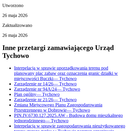
Utworzono
26 maja 2026
Zaktualizowano
26 maja 2026
Inne przetargi zamawiającego
Urząd
Tychowo
Interpelacja w sprawie uporządkowania terenu pod
planowany plac zabaw oraz oznaczenia granic działki w
miejscowości Buczki
—
Tychowo
Zarządzenie nr 14/26
—
Tychowo
Zarządzenie nr 94A/24
—
Tychowo
Plan ogólny
—
Tychowo
Zarządzenie nr 21/26
—
Tychowo
Zmiana Miejscowego Planu Zagospodarowania
Przestrzennego w Dobrowie
—
Tychowo
PIN.IV.6730.127.2025.AW - Budowa domu mieszkalnego
jednorodzinnego
—
Tychowo
Interpelacja w sprawie zagospodarowania nieużytkowanego