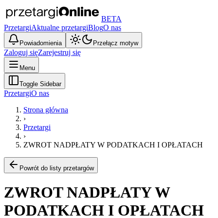
BETA
Przetargi
Aktualne przetargi
Blog
O nas
Powiadomienia
Przełącz motyw
Zaloguj się
Zarejestruj się
Menu
Toggle Sidebar
Przetargi
O nas
Strona główna
›
Przetargi
›
ZWROT NADPŁATY W PODATKACH I OPŁATACH
Powrót do listy przetargów
ZWROT NADPŁATY W
PODATKACH I OPŁATACH