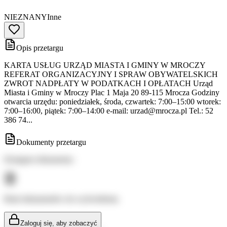
NIEZNANY
Inne
Opis przetargu
KARTA USŁUG URZĄD MIASTA I GMINY W MROCZY
REFERAT ORGANIZACYJNY I SPRAW OBYWATELSKICH
ZWROT NADPŁATY W PODATKACH I OPŁATACH Urząd
Miasta i Gminy w Mroczy Plac 1 Maja 20 89-115 Mrocza Godziny
otwarcia urzędu: poniedziałek, środa, czwartek: 7:00–15:00 wtorek:
7:00–16:00, piątek: 7:00–14:00 e-mail:
urzad@mrocza.pl
Tel.: 52
386 74...
Dokumenty przetargu
Dostępne dokumenty:
Brak dokumentów do wyświetlenia
Zaloguj się, aby zobaczyć