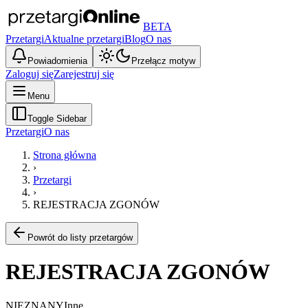
BETA
Przetargi
Aktualne przetargi
Blog
O nas
Powiadomienia
Przełącz motyw
Zaloguj się
Zarejestruj się
Menu
Toggle Sidebar
Przetargi
O nas
Strona główna
›
Przetargi
›
REJESTRACJA ZGONÓW
Powrót do listy przetargów
REJESTRACJA ZGONÓW
NIEZNANY
Inne