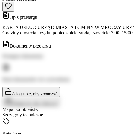
Opis przetargu
KARTA USŁUG URZĄD MIASTA I GMINY W MROCZY URZĄD ST
Godziny otwarcia urzędu: poniedziałek, środa, czwartek: 7:00–15:00 
Dokumenty przetargu
Dostępne dokumenty:
Brak dokumentów do wyświetlenia
Zaloguj się, aby zobaczyć
Zaloguj się, aby zobaczyć
Mapa podobieństw
Szczegóły techniczne
Kategoria