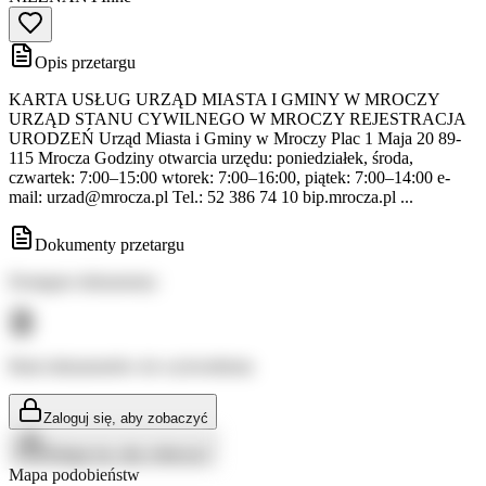
Opis przetargu
KARTA USŁUG URZĄD MIASTA I GMINY W MROCZY
URZĄD STANU CYWILNEGO W MROCZY REJESTRACJA
URODZEŃ Urząd Miasta i Gminy w Mroczy Plac 1 Maja 20 89-
115 Mrocza Godziny otwarcia urzędu: poniedziałek, środa,
czwartek: 7:00–15:00 wtorek: 7:00–16:00, piątek: 7:00–14:00 e-
mail:
urzad@mrocza.pl
Tel.: 52 386 74 10 bip.mrocza.pl ...
Dokumenty przetargu
Dostępne dokumenty:
Brak dokumentów do wyświetlenia
Zaloguj się, aby zobaczyć
Zaloguj się, aby zobaczyć
Mapa podobieństw