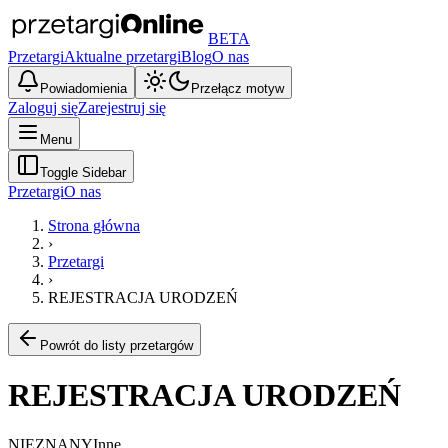
BETA
Przetargi
Aktualne przetargi
Blog
O nas
Powiadomienia
Przełącz motyw
Zaloguj się
Zarejestruj się
Menu
Toggle Sidebar
Przetargi
O nas
Strona główna
›
Przetargi
›
REJESTRACJA URODZEŃ
Powrót do listy przetargów
REJESTRACJA URODZEŃ
NIEZNANY
Inne