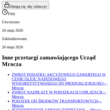
Zaloguj się, aby zobaczyć
Daty
Utworzono
26 maja 2026
Zaktualizowano
26 maja 2026
Inne przetargi zamawiającego
Urząd
Mrocza
ZWROT PODATKU AKCYZOWEGO ZAWARTEGO W
CENIE OLEJU NAPĘDOWEGO
WYKORZYSTYWANEGO DO PRODUKCJI ROLNEJ
—
Mrocza
ZWROT NADPŁATY W PODATKACH I OPŁATACH
—
Mrocza
PODATEK OD ŚRODKÓW TRANSPORTOWYCH
—
Mrocza
POTWIERDZENIE UMOWY DZIERŻAWY
—
Mrocza