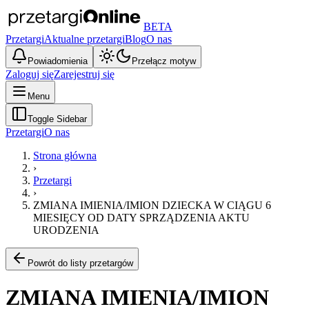
BETA
Przetargi
Aktualne przetargi
Blog
O nas
Powiadomienia
Przełącz motyw
Zaloguj się
Zarejestruj się
Menu
Toggle Sidebar
Przetargi
O nas
Strona główna
›
Przetargi
›
ZMIANA IMIENIA/IMION DZIECKA W CIĄGU 6
MIESIĘCY OD DATY SPRZĄDZENIA AKTU
URODZENIA
Powrót do listy przetargów
ZMIANA IMIENIA/IMION