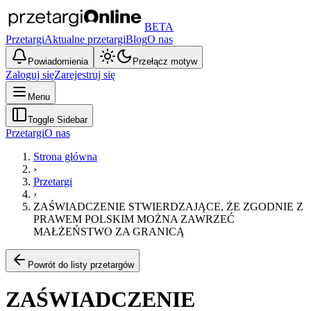
BETA
Przetargi
Aktualne przetargi
Blog
O nas
Powiadomienia
Przełącz motyw
Zaloguj się
Zarejestruj się
Menu
Toggle Sidebar
Przetargi
O nas
Strona główna
›
Przetargi
›
ZAŚWIADCZENIE STWIERDZAJĄCE, ŻE ZGODNIE Z
PRAWEM POLSKIM MOŻNA ZAWRZEĆ
MAŁŻEŃSTWO ZA GRANICĄ
Powrót do listy przetargów
ZAŚWIADCZENIE