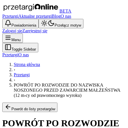
BETA
Przetargi
Aktualne przetargi
Blog
O nas
Powiadomienia
Przełącz motyw
Zaloguj się
Zarejestruj się
Menu
Toggle Sidebar
Przetargi
O nas
Strona główna
›
Przetargi
›
POWRÓT PO ROZWODZIE DO NAZWISKA
NOSZONEGO PRZED ZAWARCIEM MAŁŻEŃSTWA
(12 m-cy od prawomocnego wyroku)
Powrót do listy przetargów
POWRÓT PO ROZWODZIE