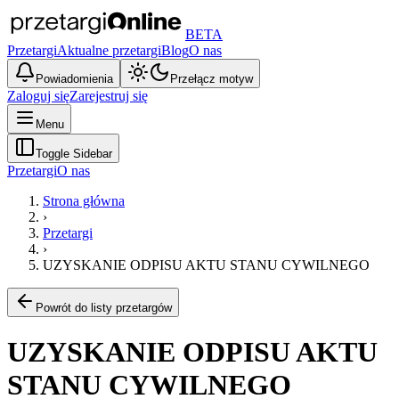
BETA
Przetargi
Aktualne przetargi
Blog
O nas
Powiadomienia
Przełącz motyw
Zaloguj się
Zarejestruj się
Menu
Toggle Sidebar
Przetargi
O nas
Strona główna
›
Przetargi
›
UZYSKANIE ODPISU AKTU STANU CYWILNEGO
Powrót do listy przetargów
UZYSKANIE ODPISU AKTU
STANU CYWILNEGO