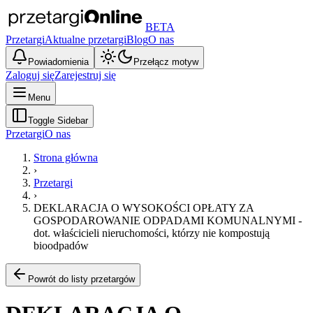
BETA
Przetargi
Aktualne przetargi
Blog
O nas
Powiadomienia
Przełącz motyw
Zaloguj się
Zarejestruj się
Menu
Toggle Sidebar
Przetargi
O nas
Strona główna
›
Przetargi
›
DEKLARACJA O WYSOKOŚCI OPŁATY ZA
GOSPODAROWANIE ODPADAMI KOMUNALNYMI -
dot. właścicieli nieruchomości, którzy nie kompostują
bioodpadów
Powrót do listy przetargów