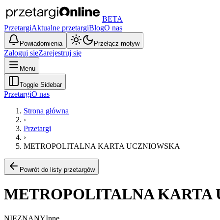
BETA
Przetargi
Aktualne przetargi
Blog
O nas
Powiadomienia
Przełącz motyw
Zaloguj się
Zarejestruj się
Menu
Toggle Sidebar
Przetargi
O nas
Strona główna
›
Przetargi
›
METROPOLITALNA KARTA UCZNIOWSKA
Powrót do listy przetargów
METROPOLITALNA KARTA
NIEZNANY
Inne