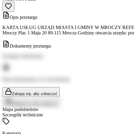
Opis przetargu
KARTA USŁUG URZĄD MIASTA I GMINY W MROCZY REFER
Mroczy Plac 1 Maja 20 89-115 Mrocza Godziny otwarcia urzędu: ponie
Dokumenty przetargu
Dostępne dokumenty:
Brak dokumentów do wyświetlenia
Zaloguj się, aby zobaczyć
Zaloguj się, aby zobaczyć
Mapa podobieństw
Szczegóły techniczne
Kategoria