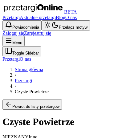
BETA
Przetargi
Aktualne przetargi
Blog
O nas
Powiadomienia
Przełącz motyw
Zaloguj się
Zarejestruj się
Menu
Toggle Sidebar
Przetargi
O nas
Strona główna
›
Przetargi
›
Czyste Powietrze
Powrót do listy przetargów
Czyste Powietrze
NIEZNANY
Inne