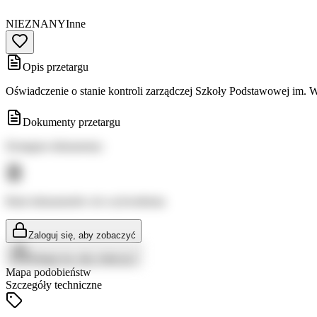
NIEZNANY
Inne
Opis przetargu
Oświadczenie o stanie kontroli zarządczej Szkoły Podstawowej im. 
Dokumenty przetargu
Dostępne dokumenty:
Brak dokumentów do wyświetlenia
Zaloguj się, aby zobaczyć
Zaloguj się, aby zobaczyć
Mapa podobieństw
Szczegóły techniczne