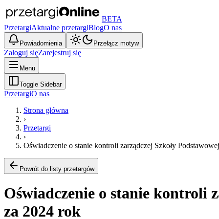
BETA
Przetargi
Aktualne przetargi
Blog
O nas
Powiadomienia
Przełącz motyw
Zaloguj się
Zarejestruj się
Menu
Toggle Sidebar
Przetargi
O nas
Strona główna
›
Przetargi
›
Oświadczenie o stanie kontroli zarządczej Szkoły Podstawowe
Powrót do listy przetargów
Oświadczenie o stanie kontroli
za 2024 rok