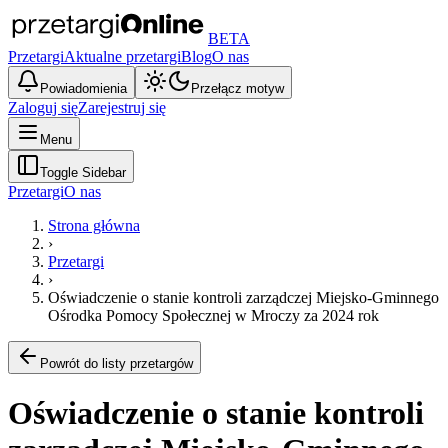
BETA
Przetargi
Aktualne przetargi
Blog
O nas
Powiadomienia
Przełącz motyw
Zaloguj się
Zarejestruj się
Menu
Toggle Sidebar
Przetargi
O nas
Strona główna
›
Przetargi
›
Oświadczenie o stanie kontroli zarządczej Miejsko-Gminnego
Ośrodka Pomocy Społecznej w Mroczy za 2024 rok
Powrót do listy przetargów
Oświadczenie o stanie kontroli