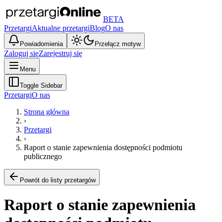
BETA
Przetargi
Aktualne przetargi
Blog
O nas
Powiadomienia
Przełącz motyw
Zaloguj się
Zarejestruj się
Menu
Toggle Sidebar
Przetargi
O nas
Strona główna
›
Przetargi
›
Raport o stanie zapewnienia dostępności podmiotu
publicznego
Powrót do listy przetargów
Raport o stanie zapewnienia