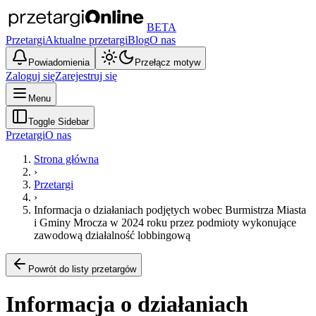
BETA
Przetargi
Aktualne przetargi
Blog
O nas
Powiadomienia
Przełącz motyw
Zaloguj się
Zarejestruj się
Menu
Toggle Sidebar
Przetargi
O nas
Strona główna
›
Przetargi
›
Informacja o działaniach podjętych wobec Burmistrza Miasta
i Gminy Mrocza w 2024 roku przez podmioty wykonujące
zawodową działalność lobbingową
Powrót do listy przetargów
Informacja o działaniach