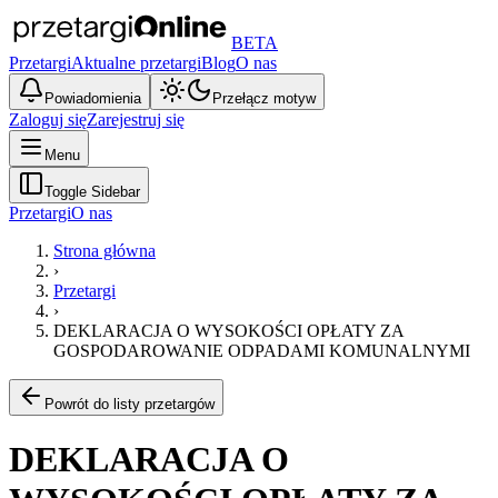
BETA
Przetargi
Aktualne przetargi
Blog
O nas
Powiadomienia
Przełącz motyw
Zaloguj się
Zarejestruj się
Menu
Toggle Sidebar
Przetargi
O nas
Strona główna
›
Przetargi
›
DEKLARACJA O WYSOKOŚCI OPŁATY ZA
GOSPODAROWANIE ODPADAMI KOMUNALNYMI
Powrót do listy przetargów
DEKLARACJA O