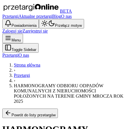
BETA
Przetargi
Aktualne przetargi
Blog
O nas
Powiadomienia
Przełącz motyw
Zaloguj się
Zarejestruj się
Menu
Toggle Sidebar
Przetargi
O nas
Strona główna
›
Przetargi
›
HARMONOGRAMY ODBIORU ODPADÓW
KOMUNALNYCH Z NIERUCHOMOŚCI
POŁOŻONYCH NA TERENIE GMINY MROCZA ROK
2025
Powrót do listy przetargów