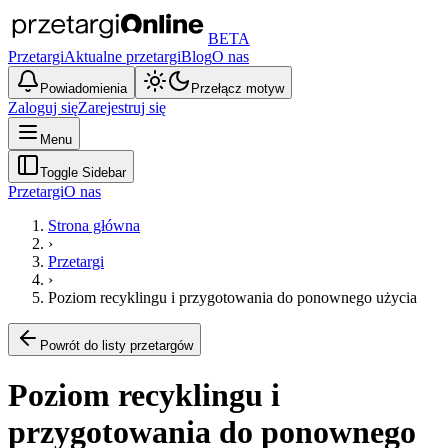
BETA
Przetargi
Aktualne przetargi
Blog
O nas
Powiadomienia
Przełącz motyw
Zaloguj się
Zarejestruj się
Menu
Toggle Sidebar
Przetargi
O nas
Strona główna
›
Przetargi
›
Poziom recyklingu i przygotowania do ponownego użycia
Powrót do listy przetargów
Poziom recyklingu i
przygotowania do ponownego