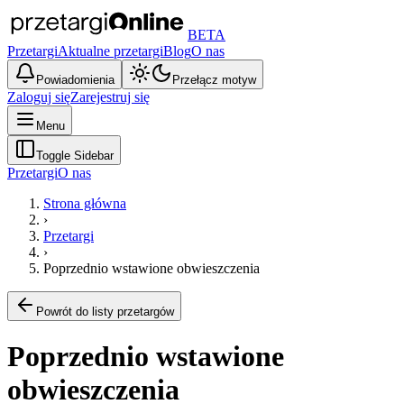
BETA
Przetargi
Aktualne przetargi
Blog
O nas
Powiadomienia
Przełącz motyw
Zaloguj się
Zarejestruj się
Menu
Toggle Sidebar
Przetargi
O nas
Strona główna
›
Przetargi
›
Poprzednio wstawione obwieszczenia
Powrót do listy przetargów
Poprzednio wstawione
obwieszczenia