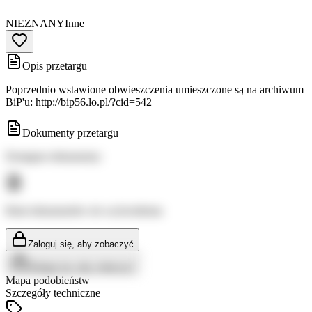
NIEZNANY
Inne
Opis przetargu
Poprzednio wstawione obwieszczenia umieszczone są na archiwum
BiP'u: http://bip56.lo.pl/?cid=542
Dokumenty przetargu
Dostępne dokumenty:
Brak dokumentów do wyświetlenia
Zaloguj się, aby zobaczyć
Zaloguj się, aby zobaczyć
Mapa podobieństw
Szczegóły techniczne