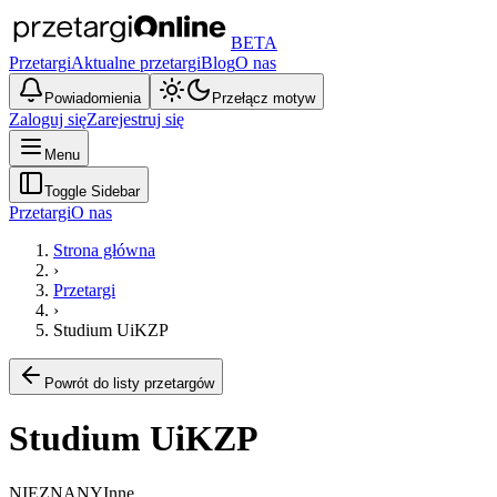
BETA
Przetargi
Aktualne przetargi
Blog
O nas
Powiadomienia
Przełącz motyw
Zaloguj się
Zarejestruj się
Menu
Toggle Sidebar
Przetargi
O nas
Strona główna
›
Przetargi
›
Studium UiKZP
Powrót do listy przetargów
Studium UiKZP
NIEZNANY
Inne