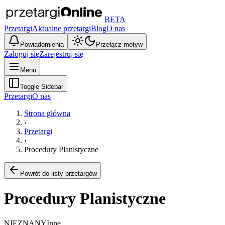
BETA
Przetargi
Aktualne przetargi
Blog
O nas
Powiadomienia
Przełącz motyw
Zaloguj się
Zarejestruj się
Menu
Toggle Sidebar
Przetargi
O nas
Strona główna
›
Przetargi
›
Procedury Planistyczne
Powrót do listy przetargów
Procedury Planistyczne
NIEZNANY
Inne