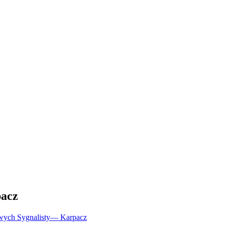
acz
wych Sygnalisty
—
Karpacz