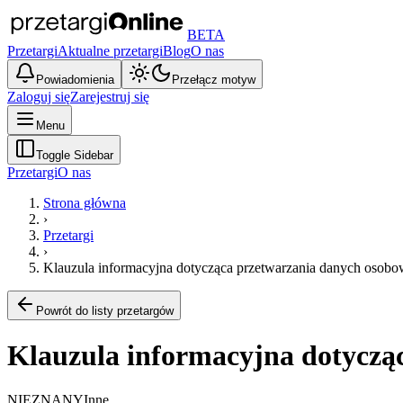
BETA
Przetargi
Aktualne przetargi
Blog
O nas
Powiadomienia
Przełącz motyw
Zaloguj się
Zarejestruj się
Menu
Toggle Sidebar
Przetargi
O nas
Strona główna
›
Przetargi
›
Klauzula informacyjna dotycząca przetwarzania danych osobo
Powrót do listy przetargów
Klauzula informacyjna dotyczą
NIEZNANY
Inne