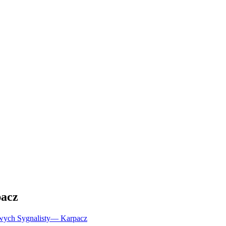
acz
wych Sygnalisty
—
Karpacz