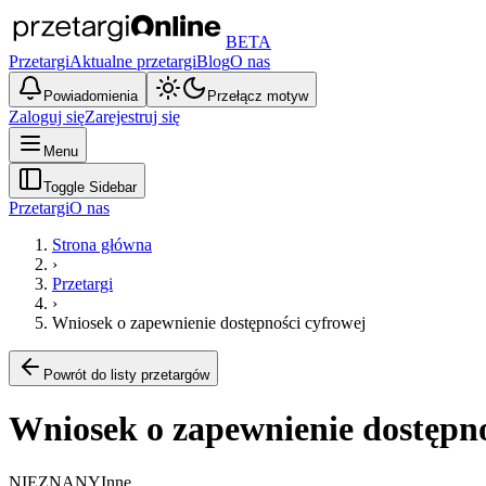
BETA
Przetargi
Aktualne przetargi
Blog
O nas
Powiadomienia
Przełącz motyw
Zaloguj się
Zarejestruj się
Menu
Toggle Sidebar
Przetargi
O nas
Strona główna
›
Przetargi
›
Wniosek o zapewnienie dostępności cyfrowej
Powrót do listy przetargów
Wniosek o zapewnienie dostępno
NIEZNANY
Inne