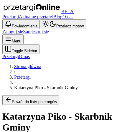
BETA
Przetargi
Aktualne przetargi
Blog
O nas
Powiadomienia
Przełącz motyw
Zaloguj się
Zarejestruj się
Menu
Toggle Sidebar
Przetargi
O nas
Strona główna
›
Przetargi
›
Katarzyna Piko - Skarbnik Gminy
Powrót do listy przetargów
Katarzyna Piko - Skarbnik
Gminy