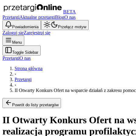
BETA
Przetargi
Aktualne przetargi
Blog
O nas
Powiadomienia
Przełącz motyw
Zaloguj się
Zarejestruj się
Menu
Toggle Sidebar
Przetargi
O nas
Strona główna
›
Przetargi
›
II Otwarty Konkurs Ofert na wsparcie działań z zakresu pomoc
Powrót do listy przetargów
II Otwarty Konkurs Ofert na ws
realizacja programu profilaktyc