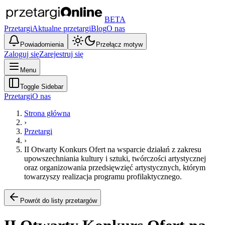
BETA
Przetargi
Aktualne przetargi
Blog
O nas
Powiadomienia
Przełącz motyw
Zaloguj się
Zarejestruj się
Menu
Toggle Sidebar
Przetargi
O nas
Strona główna
›
Przetargi
›
II Otwarty Konkurs Ofert na wsparcie działań z zakresu
upowszechniania kultury i sztuki, twórczości artystycznej
oraz organizowania przedsięwzięć artystycznych, którym
towarzyszy realizacja programu profilaktycznego.
Powrót do listy przetargów