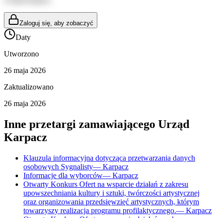
Zaloguj się, aby zobaczyć
Daty
Utworzono
26 maja 2026
Zaktualizowano
26 maja 2026
Inne przetargi zamawiającego
Urząd
Karpacz
Klauzula informacyjna dotycząca przetwarzania danych
osobowych Sygnalisty
—
Karpacz
Informacje dla wyborców
—
Karpacz
Otwarty Konkurs Ofert na wsparcie działań z zakresu
upowszechniania kultury i sztuki, twórczości artystycznej
oraz organizowania przedsięwzięć artystycznych, którym
towarzyszy realizacja programu profilaktycznego.
—
Karpacz