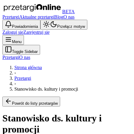
BETA
Przetargi
Aktualne przetargi
Blog
O nas
Powiadomienia
Przełącz motyw
Zaloguj się
Zarejestruj się
Menu
Toggle Sidebar
Przetargi
O nas
Strona główna
›
Przetargi
›
Stanowisko ds. kultury i promocji
Powrót do listy przetargów
Stanowisko ds. kultury i
promocji