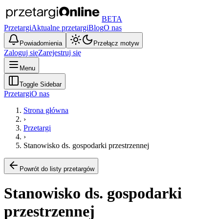
BETA
Przetargi
Aktualne przetargi
Blog
O nas
Powiadomienia
Przełącz motyw
Zaloguj się
Zarejestruj się
Menu
Toggle Sidebar
Przetargi
O nas
Strona główna
›
Przetargi
›
Stanowisko ds. gospodarki przestrzennej
Powrót do listy przetargów
Stanowisko ds. gospodarki
przestrzennej