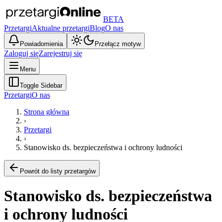
BETA
Przetargi
Aktualne przetargi
Blog
O nas
Powiadomienia
Przełącz motyw
Zaloguj się
Zarejestruj się
Menu
Toggle Sidebar
Przetargi
O nas
Strona główna
›
Przetargi
›
Stanowisko ds. bezpieczeństwa i ochrony ludności
Powrót do listy przetargów
Stanowisko ds. bezpieczeństwa
i ochrony ludności