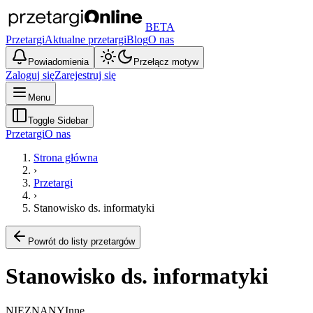
BETA
Przetargi
Aktualne przetargi
Blog
O nas
Powiadomienia
Przełącz motyw
Zaloguj się
Zarejestruj się
Menu
Toggle Sidebar
Przetargi
O nas
Strona główna
›
Przetargi
›
Stanowisko ds. informatyki
Powrót do listy przetargów
Stanowisko ds. informatyki
NIEZNANY
Inne