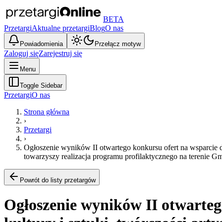
BETA
Przetargi
Aktualne przetargi
Blog
O nas
Powiadomienia
Przełącz motyw
Zaloguj się
Zarejestruj się
Menu
Toggle Sidebar
Przetargi
O nas
Strona główna
›
Przetargi
›
Ogłoszenie wyników II otwartego konkursu ofert na wsparcie dz
towarzyszy realizacja programu profilaktycznego na terenie 
Powrót do listy przetargów
Ogłoszenie wyników II otwarteg