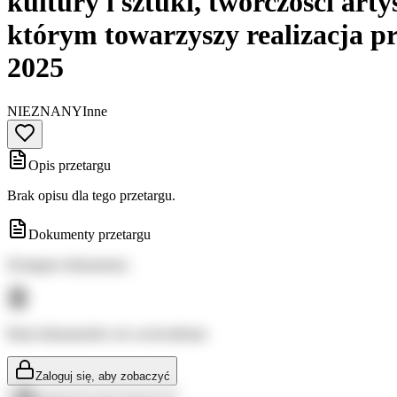
kultury i sztuki, twórczości art
którym towarzyszy realizacja p
2025
NIEZNANY
Inne
Opis przetargu
Brak opisu dla tego przetargu.
Dokumenty przetargu
Dostępne dokumenty:
Brak dokumentów do wyświetlenia
Zaloguj się, aby zobaczyć