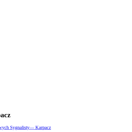
acz
wych Sygnalisty
—
Karpacz