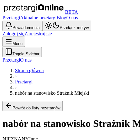
BETA
Przetargi
Aktualne przetargi
Blog
O nas
Powiadomienia
Przełącz motyw
Zaloguj się
Zarejestruj się
Menu
Toggle Sidebar
Przetargi
O nas
Strona główna
›
Przetargi
›
nabór na stanowisko Strażnik Miejski
Powrót do listy przetargów
nabór na stanowisko Strażnik M
NIEZNANY
Inne