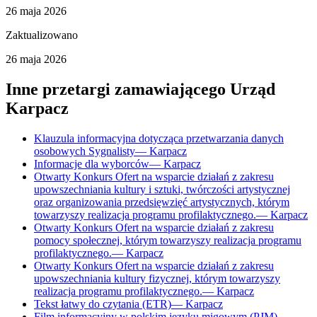
26 maja 2026
Zaktualizowano
26 maja 2026
Inne przetargi zamawiającego
Urząd
Karpacz
Klauzula informacyjna dotycząca przetwarzania danych
osobowych Sygnalisty
—
Karpacz
Informacje dla wyborców
—
Karpacz
Otwarty Konkurs Ofert na wsparcie działań z zakresu
upowszechniania kultury i sztuki, twórczości artystycznej
oraz organizowania przedsięwzięć artystycznych, którym
towarzyszy realizacja programu profilaktycznego.
—
Karpacz
Otwarty Konkurs Ofert na wsparcie działań z zakresu
pomocy społecznej, którym towarzyszy realizacja programu
profilaktycznego.
—
Karpacz
Otwarty Konkurs Ofert na wsparcie działań z zakresu
upowszechniania kultury fizycznej, którym towarzyszy
realizacja programu profilaktycznego.
—
Karpacz
Tekst łatwy do czytania (ETR)
—
Karpacz
Film informacyjny w polskim języku migowym (PJM)
—