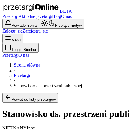
BETA
Przetargi
Aktualne przetargi
Blog
O nas
Powiadomienia
Przełącz motyw
Zaloguj się
Zarejestruj się
Menu
Toggle Sidebar
Przetargi
O nas
Strona główna
›
Przetargi
›
Stanowisko ds. przestrzeni publicznej
Powrót do listy przetargów
Stanowisko ds. przestrzeni publ
NIEZNANY
Inne