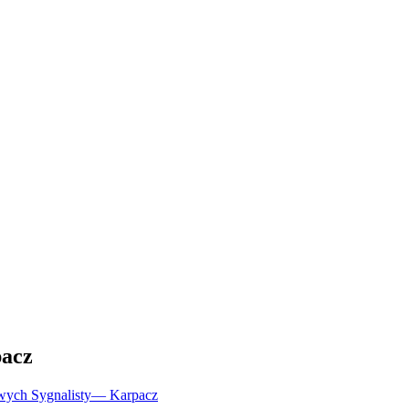
acz
wych Sygnalisty
—
Karpacz