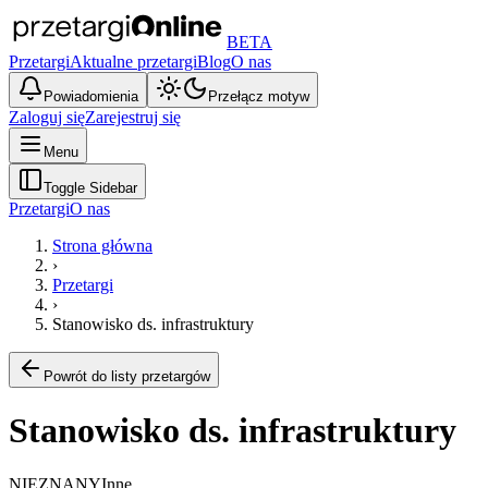
BETA
Przetargi
Aktualne przetargi
Blog
O nas
Powiadomienia
Przełącz motyw
Zaloguj się
Zarejestruj się
Menu
Toggle Sidebar
Przetargi
O nas
Strona główna
›
Przetargi
›
Stanowisko ds. infrastruktury
Powrót do listy przetargów
Stanowisko ds. infrastruktury
NIEZNANY
Inne