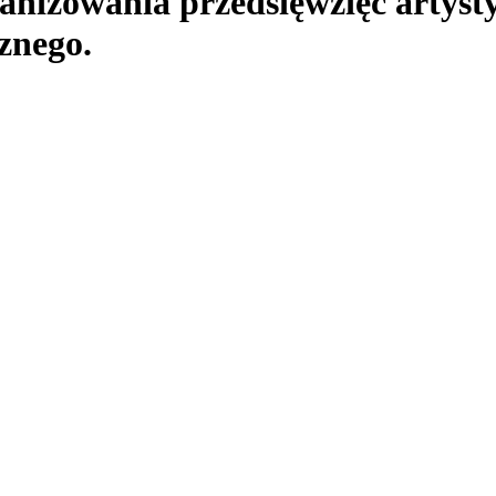
rganizowania przedsięwzięć artys
znego.