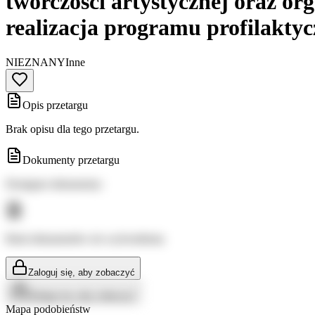
twórczości artystycznej oraz o
realizacja programu profilaktyc
NIEZNANY
Inne
Opis przetargu
Brak opisu dla tego przetargu.
Dokumenty przetargu
Dostępne dokumenty:
Brak dokumentów do wyświetlenia
Zaloguj się, aby zobaczyć
Zaloguj się, aby zobaczyć
Mapa podobieństw