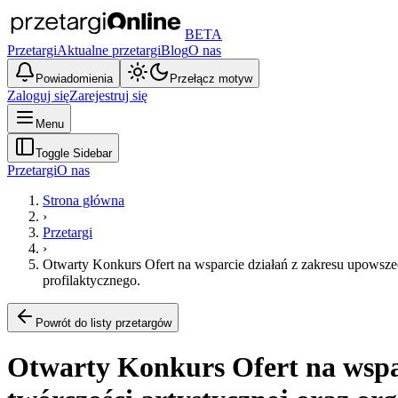
BETA
Przetargi
Aktualne przetargi
Blog
O nas
Powiadomienia
Przełącz motyw
Zaloguj się
Zarejestruj się
Menu
Toggle Sidebar
Przetargi
O nas
Strona główna
›
Przetargi
›
Otwarty Konkurs Ofert na wsparcie działań z zakresu upowszech
profilaktycznego.
Powrót do listy przetargów
Otwarty Konkurs Ofert na wspar