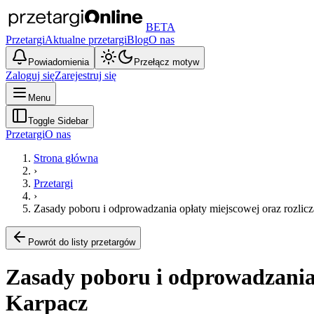
BETA
Przetargi
Aktualne przetargi
Blog
O nas
Powiadomienia
Przełącz motyw
Zaloguj się
Zarejestruj się
Menu
Toggle Sidebar
Przetargi
O nas
Strona główna
›
Przetargi
›
Zasady poboru i odprowadzania opłaty miejscowej oraz rozlicz
Powrót do listy przetargów
Zasady poboru i odprowadzania 
Karpacz