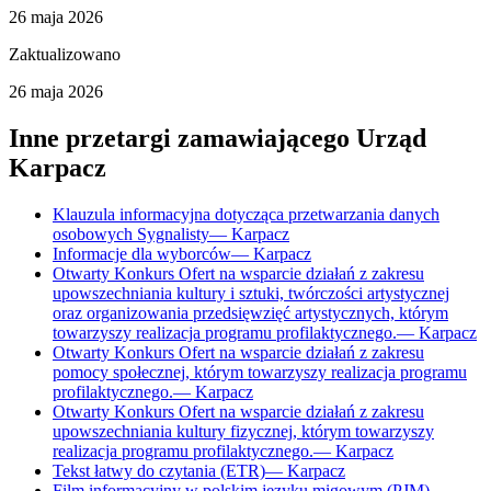
26 maja 2026
Zaktualizowano
26 maja 2026
Inne przetargi zamawiającego
Urząd
Karpacz
Klauzula informacyjna dotycząca przetwarzania danych
osobowych Sygnalisty
—
Karpacz
Informacje dla wyborców
—
Karpacz
Otwarty Konkurs Ofert na wsparcie działań z zakresu
upowszechniania kultury i sztuki, twórczości artystycznej
oraz organizowania przedsięwzięć artystycznych, którym
towarzyszy realizacja programu profilaktycznego.
—
Karpacz
Otwarty Konkurs Ofert na wsparcie działań z zakresu
pomocy społecznej, którym towarzyszy realizacja programu
profilaktycznego.
—
Karpacz
Otwarty Konkurs Ofert na wsparcie działań z zakresu
upowszechniania kultury fizycznej, którym towarzyszy
realizacja programu profilaktycznego.
—
Karpacz
Tekst łatwy do czytania (ETR)
—
Karpacz
Film informacyjny w polskim języku migowym (PJM)
—