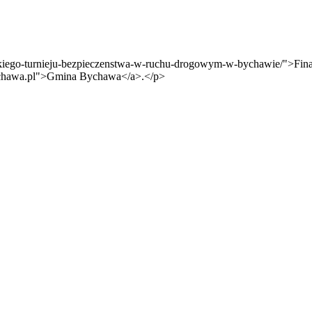
dzkiego-turnieju-bezpieczenstwa-w-ruchu-drogowym-w-bychawie/">Fi
ychawa.pl">Gmina Bychawa</a>.</p>