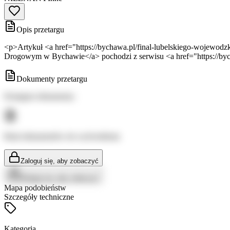
Opis przetargu
<p>Artykuł <a href="https://bychawa.pl/final-lubelskiego-wojewo
Drogowym w Bychawie</a> pochodzi z serwisu <a href="https://b
Dokumenty przetargu
Dostępne dokumenty:
Brak dokumentów do wyświetlenia
Zaloguj się, aby zobaczyć
Zaloguj się, aby zobaczyć
Mapa podobieństw
Szczegóły techniczne
Kategoria