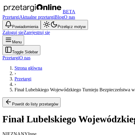
BETA
Przetargi
Aktualne przetargi
Blog
O nas
Powiadomienia
Przełącz motyw
Zaloguj się
Zarejestruj się
Menu
Toggle Sidebar
Przetargi
O nas
Strona główna
›
Przetargi
›
Finał Lubelskiego Wojewódzkiego Turnieju Bezpieczeństw
Powrót do listy przetargów
Finał Lubelskiego Wojewódzki
NIEZNANY
Inne