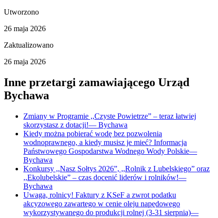
Utworzono
26 maja 2026
Zaktualizowano
26 maja 2026
Inne przetargi zamawiającego
Urząd
Bychawa
Zmiany w Programie ,,Czyste Powietrze” – teraz łatwiej
skorzystasz z dotacji!
—
Bychawa
Kiedy można pobierać wodę bez pozwolenia
wodnoprawnego, a kiedy musisz je mieć? Informacja
Państwowego Gospodarstwa Wodnego Wody Polskie
—
Bychawa
Konkursy ,,Nasz Sołtys 2026”, ,,Rolnik z Lubelskiego” oraz
,,Ekolubelskie” – czas docenić liderów i rolników!
—
Bychawa
Uwaga, rolnicy! Faktury z KSeF a zwrot podatku
akcyzowego zawartego w cenie oleju napędowego
wykorzystywanego do produkcji rolnej (3-31 sierpnia)
—