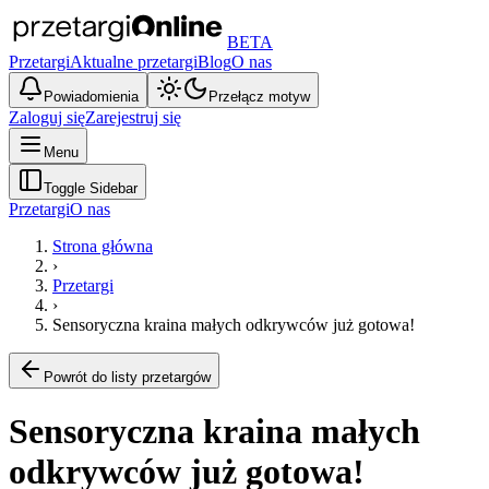
BETA
Przetargi
Aktualne przetargi
Blog
O nas
Powiadomienia
Przełącz motyw
Zaloguj się
Zarejestruj się
Menu
Toggle Sidebar
Przetargi
O nas
Strona główna
›
Przetargi
›
Sensoryczna kraina małych odkrywców już gotowa!
Powrót do listy przetargów
Sensoryczna kraina małych
odkrywców już gotowa!