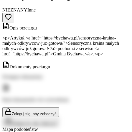
NIEZNANY
Inne
Opis przetargu
<p>Artykuł <a href="https://bychawa.pl/sensoryczna-kraina-
malych-odkrywcow-juz-gotowa/">Sensoryczna kraina małych
odkrywców już gotowa!</a> pochodzi z serwisu <a
href="https://bychawa.pl">Gmina Bychawa</a>.</p>
Dokumenty przetargu
Dostępne dokumenty:
Brak dokumentów do wyświetlenia
Zaloguj się, aby zobaczyć
Zaloguj się, aby zobaczyć
Mapa podobieństw